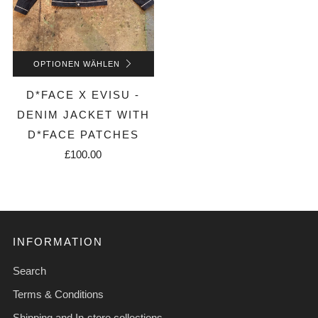
OPTIONEN WÄHLEN
D*FACE X EVISU -
DENIM JACKET WITH
D*FACE PATCHES
£100.00
INFORMATION
Search
Terms & Conditions
Shipping and In-store collections